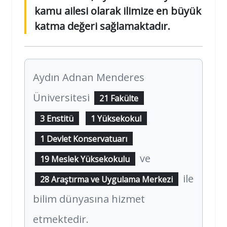
kamu ailesi olarak ilimize en büyük
katma değeri sağlamaktadır.
Aydın Adnan Menderes
Üniversitesi
21 Fakülte
3 Enstitü
1 Yüksekokul
1 Devlet Konservatuarı
ve
19 Meslek Yüksekokulu
ile
28 Araştırma ve Uygulama Merkezi
bilim dünyasına hizmet
etmektedir.